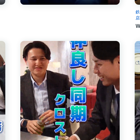
鉄
店
W