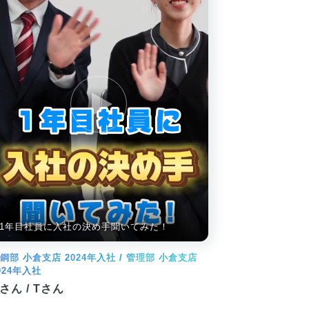
1年目社員に入社の決め手聞いてみた！
鋼部 小倉支店 2024年入社 / 管理部 小倉支店
024年入社
さん / Tさん